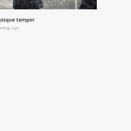
uisque tempor
anding
,
Logo