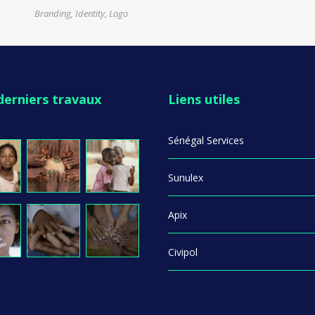
Branding
,
Identity
,
Logo
derniers travaux
Liens utiles
Sénégal Services
Sunulex
Apix
Civipol