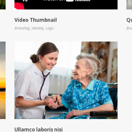
Video Thumbnail
Q
Branding
,
Identity
,
Logo
Br
Ullamco laboris nisi