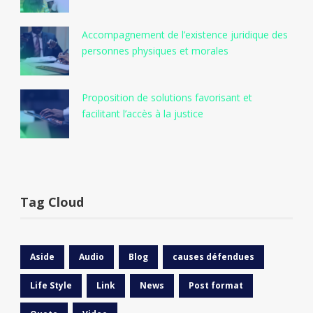
Accompagnement de l’existence juridique des
personnes physiques et morales
Proposition de solutions favorisant et
facilitant l’accès à la justice
Tag Cloud
Aside
Audio
Blog
causes défendues
Life Style
Link
News
Post format